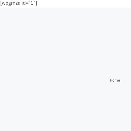
[wpgmza id="1"]
Home