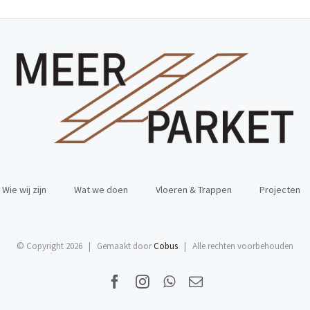
Wie wij zijn
Wat we doen
Vloeren & Trappen
Projecten
© Copyright
2026 | Gemaakt door
Cobus
| Alle rechten voorbehouden
Facebook
Instagram
WhatsApp
E-
mail