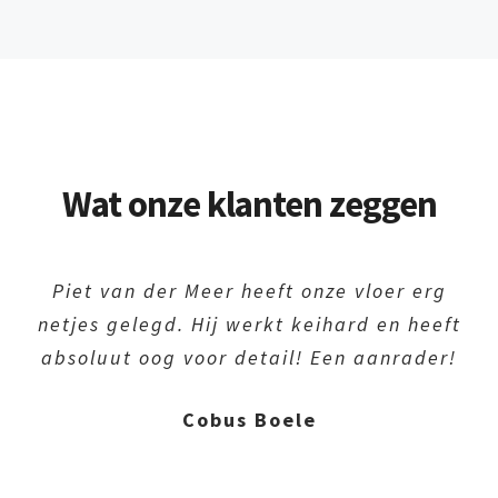
Wat onze klanten zeggen
Piet van der Meer heeft onze vloer erg
Beste vakman van de Krimpenerwaard
netjes gelegd. Hij werkt keihard en heeft
absoluut oog voor detail! Een aanrader!
Jan-Pieter Schakelaar
Cobus Boele