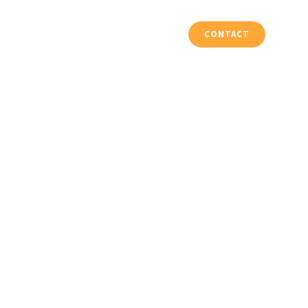
Vloeren & Trappen
Projecten
CONTACT