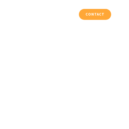
Vloeren & Trappen
Projecten
CONTACT