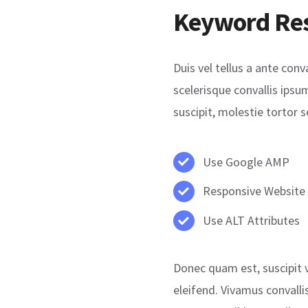
Keyword Re
Duis vel tellus a ante con
scelerisque convallis ips
suscipit, molestie tortor 
Use Google AMP
Responsive Website
Use ALT Attributes
Donec quam est, suscipit ve
eleifend. Vivamus convalli