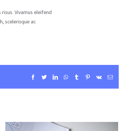
 risus. Vivamus eleifend
h, scelerisque ac
Facebook
Twitter
LinkedIn
WhatsApp
Tumblr
Pinterest
Vk
E-
mail