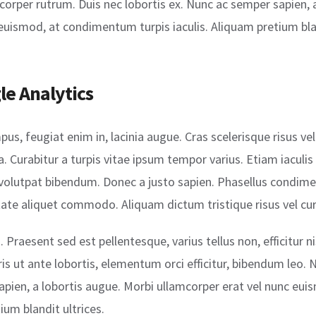
orper rutrum. Duis nec lobortis ex. Nunc ac semper sapien, 
euismod, at condimentum turpis iaculis. Aliquam pretium blan
e Analytics
us, feugiat enim in, lacinia augue. Cras scelerisque risus vel
 Curabitur a turpis vitae ipsum tempor varius. Etiam iaculis p
 volutpat bibendum. Donec a justo sapien. Phasellus condim
tate aliquet commodo. Aliquam dictum tristique risus vel cur
Praesent sed est pellentesque, varius tellus non, efficitur ni
is ut ante lobortis, elementum orci efficitur, bibendum leo. Nu
pien, a lobortis augue. Morbi ullamcorper erat vel nunc e
tium blandit ultrices.