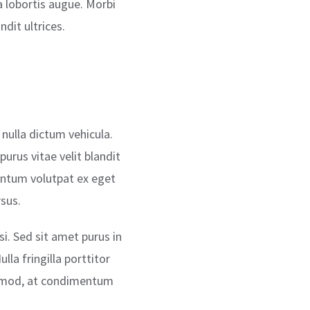
a lobortis augue. Morbi
dit ultrices.
 nulla dictum vehicula.
urus vitae velit blandit
entum volutpat ex eget
sus.
si. Sed sit amet purus in
lla fringilla porttitor
uismod, at condimentum