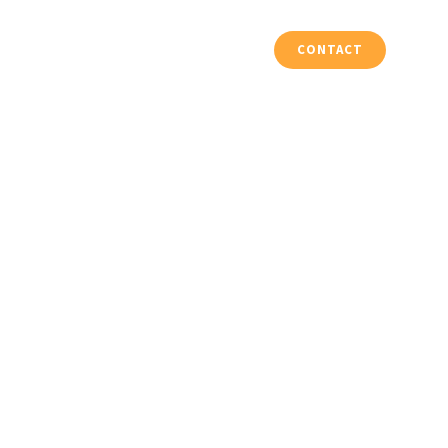
Vloeren & Trappen
Projecten
CONTACT
 Site