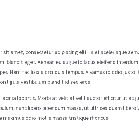
 sit amet, consectetur adipiscing elit. In et scelerisque se
mi blandit eget. Aenean eu augue id lacus eleifend interdum
rper. Nam facilisis a orci quis tempus. Vivamus id odio justo
n ligula vestibulum blandit id sed eros.
lacinia lobortis. Morbi at velit at velit auctor efficitur ut ac j
tibulum, nunc libero bibendum massa, ut ultrices quam libero v
se maximus odio mollis massa tristique rhoncus.