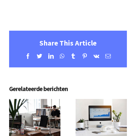
Share This Article
Facebook
Twitter
LinkedIn
WhatsApp
Tumblr
Pinterest
Vk
E-
mail
Gerelateerde berichten